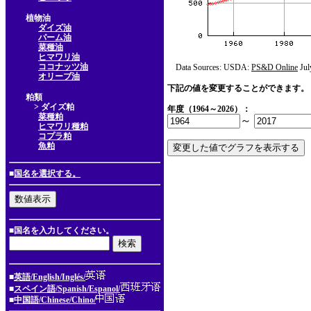
植物油
ダイズ油
パーム油
菜種油
ヒマワリ油
ココナッツ油
Data Sources: USDA:
PS&D Online
Jul
オリーブ油
下記の値を変更することができます。
粕類
> ダイズ粕
年度（1964～2026）：
菜種粕
～
ヒマワリ種粕
コプラ粕
魚粕
■
国名を選択する。
■国名を入力してください。
■
英語/English/Inglés/
■
スペイン語/Spanish/Espanol/
■
中国語/Chinese/Chino/