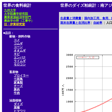
世界の食料統計
世界のダイズ粕統計：南ア
九州大学
大学院農学研究院
農業資源経済学部門
生産量と消費量
|
国内加工用、食用、
農政学分野（工事中）
期末在庫量と在消比率
|
自給率
|
人
旧・伊東研究室
■品目：
穀物・飼料作物
コメ
コムギ
コーン
オオムギ
キビ
エンバク
ライムギ
モロコシ
畜産物
ブロイラー
七面鳥
家禽類
チーズ
豚肉
牛肉
油脂植物
ダイズ
菜種
ヒマワリ