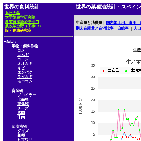
世界の食料統計
世界の菜種油統計：スペイ
九州大学
大学院農学研究院
農業資源経済学部門
生産量と消費量
|
国内加工用、食用、
農政学分野（工事中）
期末在庫量と在消比率
|
自給率
|
人
旧・伊東研究室
■品目：
穀物・飼料作物
生産
コメ
コムギ
コーン
オオムギ
キビ
エンバク
ライムギ
モロコシ
畜産物
ブロイラー
七面鳥
家禽類
チーズ
豚肉
牛肉
油脂植物
ダイズ
菜種
ヒマワリ