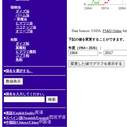
植物油
ダイズ油
パーム油
> 菜種油
ヒマワリ油
ココナッツ油
Data Sources: USDA:
PS&D Online
Jul
オリーブ油
下記の値を変更することができます。
粕類
ダイズ粕
菜種粕
年度（1964～2026）：
ヒマワリ種粕
～
コプラ粕
魚粕
■
国名を選択する。
■国名を入力してください。
■
英語/English/Inglés/
■
スペイン語/Spanish/Espanol/
■
中国語/Chinese/Chino/