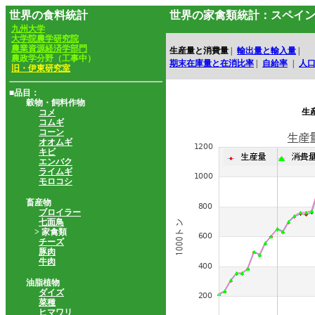
世界の食料統計
世界の家禽類統計：スペイ
九州大学
大学院農学研究院
農業資源経済学部門
生産量と消費量
|
輸出量と輸入量
|
農政学分野（工事中）
期末在庫量と在消比率
|
自給率
|
人
旧・伊東研究室
■品目：
穀物・飼料作物
生
コメ
コムギ
コーン
オオムギ
キビ
エンバク
ライムギ
モロコシ
畜産物
ブロイラー
七面鳥
> 家禽類
チーズ
豚肉
牛肉
油脂植物
ダイズ
菜種
ヒマワリ