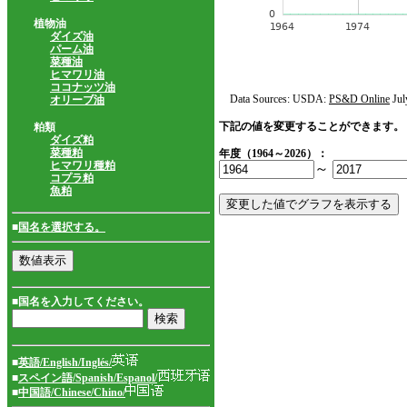
植物油
ダイズ油
パーム油
菜種油
ヒマワリ油
ココナッツ油
Data Sources: USDA:
PS&D Online
Jul
オリーブ油
下記の値を変更することができます。
粕類
ダイズ粕
菜種粕
年度（1964～2026）：
ヒマワリ種粕
～
コプラ粕
魚粕
■
国名を選択する。
■国名を入力してください。
■
英語/English/Inglés/
■
スペイン語/Spanish/Espanol/
■
中国語/Chinese/Chino/