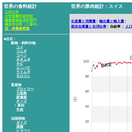
世界の食料統計
世界の豚肉統計：スイス
九州大学
大学院農学研究院
農業資源経済学部門
生産量と消費量
|
輸出量と輸入量
|
農政学分野（工事中）
期末在庫量と在消比率
|
自給率
|
人
旧・伊東研究室
■品目：
穀物・飼料作物
コメ
コムギ
コーン
オオムギ
キビ
エンバク
ライムギ
モロコシ
畜産物
ブロイラー
七面鳥
家禽類
チーズ
> 豚肉
牛肉
油脂植物
ダイズ
菜種
ヒマワリ