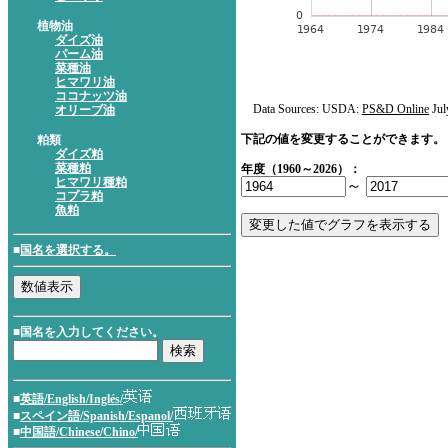
植物油
ダイズ油
パーム油
菜種油
ヒマワリ油
ココナッツ油
Data Sources: USDA:
PS&D Online
Jul
オリーブ油
下記の値を変更することができます。
粕類
ダイズ粕
菜種粕
年度（1960～2026）：
ヒマワリ種粕
～
コプラ粕
魚粕
■
国名を選択する。
■国名を入力してください。
■
英語/English/Inglés/
■
スペイン語/Spanish/Espanol/
■
中国語/Chinese/Chino/