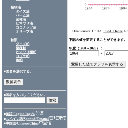
植物油
ダイズ油
パーム油
菜種油
ヒマワリ油
ココナッツ油
Data Sources: USDA:
PS&D Online
Jul
オリーブ油
下記の値を変更することができます。
粕類
ダイズ粕
菜種粕
年度（1960～2026）：
ヒマワリ種粕
～
コプラ粕
魚粕
■
国名を選択する。
■国名を入力してください。
■
英語/English/Inglés/
■
スペイン語/Spanish/Espanol/
■
中国語/Chinese/Chino/