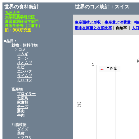
世界の食料統計
世界のコメ統計：スイス
九州大学
大学院農学研究院
農業資源経済学部門
生産面積と単収
|
生産量と消費量
|
輸
農政学分野（工事中）
期末在庫量と在消比率
|
自給率
|
人
旧・伊東研究室
■品目：
穀物・飼料作物
> コメ
コムギ
コーン
オオムギ
キビ
エンバク
ライムギ
モロコシ
畜産物
ブロイラー
七面鳥
家禽類
チーズ
豚肉
牛肉
油脂植物
ダイズ
菜種
ヒマワリ