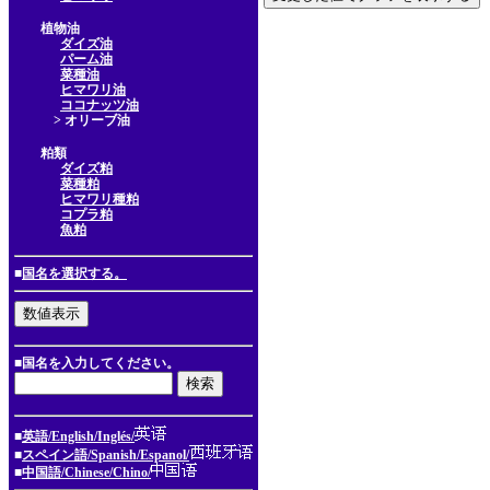
植物油
ダイズ油
パーム油
菜種油
ヒマワリ油
ココナッツ油
> オリーブ油
粕類
ダイズ粕
菜種粕
ヒマワリ種粕
コプラ粕
魚粕
■
国名を選択する。
■国名を入力してください。
■
英語/English/Inglés/
■
スペイン語/Spanish/Espanol/
■
中国語/Chinese/Chino/