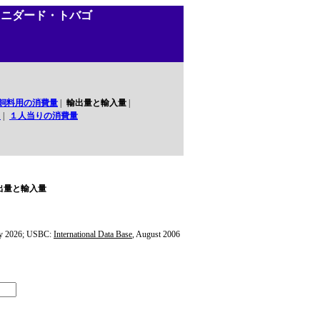
リニダード・トバゴ
飼料用の消費量
|
輸出量と輸入量
|
口
|
１人当りの消費量
出量と輸入量
y 2026; USBC:
International Data Base
, August 2006