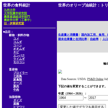
世界の食料統計
世界のオリーブ油統計：ト
九州大学
大学院農学研究院
農業資源経済学部門
農政学分野（工事中）
旧・伊東研究室
■品目：
生産量と消費量
|
国内加工用、食用、
穀物・飼料作物
コメ
期末在庫量と在消比率
|
自給率
|
人
コムギ
コーン
オオムギ
キビ
エンバク
ライムギ
モロコシ
輸
畜産物
ブロイラー
七面鳥
Data Sources: USDA:
PS&D Online
Jul
家禽類
チーズ
豚肉
下記の値を変更することができます。
牛肉
年度（1964～2026）：
油脂植物
～
ダイズ
菜種
ヒマワリ