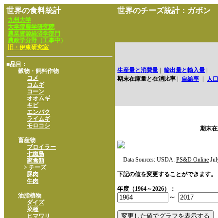
世界の食料統計
世界のチーズ統計：ガボン
九州大学
大学院農学研究院
農業資源経済学部門
農政学分野（工事中）
旧・伊東研究室
■品目：
生産量と消費量
|
輸出量と輸入量
|
穀物・飼料作物
コメ
期末在庫量と在消比率
|
自給率
|
人
コムギ
コーン
オオムギ
キビ
エンバク
ライムギ
モロコシ
期末在
畜産物
ブロイラー
七面鳥
Data Sources: USDA:
PS&D Online
Jul
家禽類
> チーズ
豚肉
下記の値を変更することができます。
牛肉
年度（1964～2026）：
油脂植物
～
ダイズ
菜種
ヒマワリ