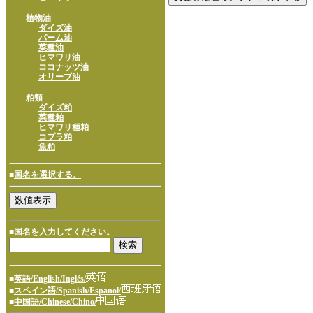
植物油
ダイズ油
パーム油
菜種油
ヒマワリ油
ココナッツ油
オリーブ油
粕類
ダイズ粕
菜種粕
ヒマワリ種粕
コプラ粕
魚粕
■
国名を選択する。
■国名を入力してください。
■
英語/English/Inglés/
■
スペイン語/Spanish/Espanol/
■
中国語/Chinese/Chino/