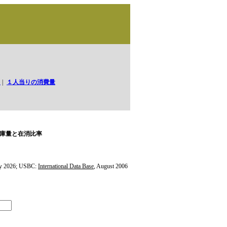
口
|
１人当りの消費量
庫量と在消比率
y 2026; USBC:
International Data Base
, August 2006