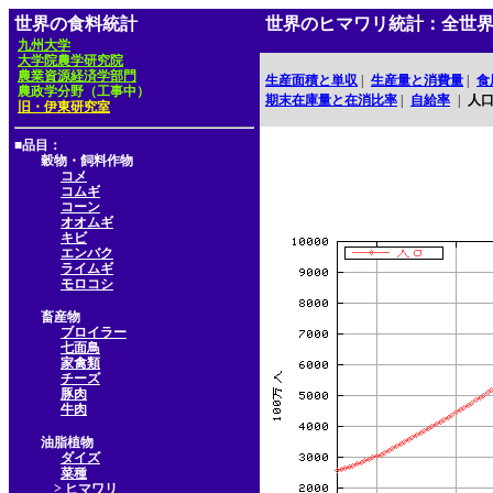
世界の食料統計
世界のヒマワリ統計：全世
九州大学
大学院農学研究院
農業資源経済学部門
生産面積と単収
|
生産量と消費量
|
食
農政学分野（工事中）
期末在庫量と在消比率
|
自給率
|
人
旧・伊東研究室
■品目：
穀物・飼料作物
コメ
コムギ
コーン
オオムギ
キビ
エンバク
ライムギ
モロコシ
畜産物
ブロイラー
七面鳥
家禽類
チーズ
豚肉
牛肉
油脂植物
ダイズ
菜種
> ヒマワリ