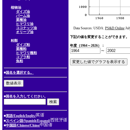
植物油
ダイズ油
パーム油
菜種油
ヒマワリ油
ココナッツ油
Data Sources: USDA:
PS&D Online
Jul
オリーブ油
下記の値を変更することができます。
粕類
ダイズ粕
年度（1964～2026）：
菜種粕
～
ヒマワリ種粕
コプラ粕
魚粕
■
国名を選択する。
■国名を入力してください。
■
英語/English/Inglés/
■
スペイン語/Spanish/Espanol/
■
中国語/Chinese/Chino/