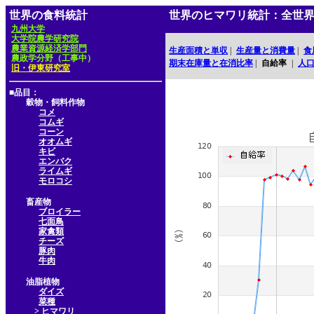
世界の食料統計
世界のヒマワリ統計：全世
九州大学
大学院農学研究院
農業資源経済学部門
生産面積と単収
|
生産量と消費量
|
食
農政学分野（工事中）
期末在庫量と在消比率
|
自給率
|
人
旧・伊東研究室
■品目：
穀物・飼料作物
コメ
コムギ
コーン
オオムギ
キビ
エンバク
ライムギ
モロコシ
畜産物
ブロイラー
七面鳥
家禽類
チーズ
豚肉
牛肉
油脂植物
ダイズ
菜種
> ヒマワリ