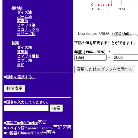
植物油
ダイズ油
パーム油
菜種油
ヒマワリ油
ココナッツ油
Data Sources: USDA:
PS&D Online
Jul
オリーブ油
下記の値を変更することができます。
粕類
ダイズ粕
菜種粕
年度（1964～2026）：
ヒマワリ種粕
～
コプラ粕
魚粕
■
国名を選択する。
■国名を入力してください。
■
英語/English/Inglés/
■
スペイン語/Spanish/Espanol/
■
中国語/Chinese/Chino/