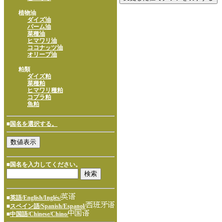
植物油
ダイズ油
パーム油
菜種油
ヒマワリ油
ココナッツ油
オリーブ油
粕類
ダイズ粕
菜種粕
ヒマワリ種粕
コプラ粕
魚粕
■
国名を選択する。
■国名を入力してください。
■
英語/English/Inglés/
■
スペイン語/Spanish/Espanol/
■
中国語/Chinese/Chino/