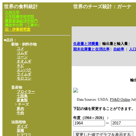
世界の食料統計
世界のチーズ統計：ガーナ
九州大学
大学院農学研究院
農業資源経済学部門
農政学分野（工事中）
旧・伊東研究室
■品目：
生産量と消費量
|
輸出量と輸入量
|
穀物・飼料作物
コメ
期末在庫量と在消比率
|
自給率
|
人
コムギ
コーン
オオムギ
キビ
エンバク
ライムギ
モロコシ
輸
畜産物
ブロイラー
七面鳥
Data Sources: USDA:
PS&D Online
Jul
家禽類
> チーズ
豚肉
下記の値を変更することができます。
牛肉
年度（1964～2026）：
油脂植物
～
ダイズ
菜種
ヒマワリ