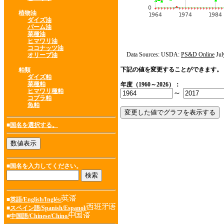
植物油
ダイズ油
パーム油
菜種油
ヒマワリ油
ココナッツ油
Data Sources: USDA:
PS&D Online
Jul
オリーブ油
下記の値を変更することができます。
粕類
ダイズ粕
菜種粕
年度（1960～2026）：
ヒマワリ種粕
～
コプラ粕
魚粕
■
国名を選択する。
■国名を入力してください。
■
英語/English/Inglés/
■
スペイン語/Spanish/Espanol/
■
中国語/Chinese/Chino/