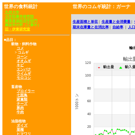
世界の食料統計
世界のコムギ統計：ガーナ
九州大学
大学院農学研究院
農業資源経済学部門
生産面積と単収
|
生産量と全消費量
|
農政学分野（工事中）
期末在庫量と在消比率
|
自給率
|
人
旧・伊東研究室
■品目：
穀物・飼料作物
輸
コメ
> コムギ
コーン
オオムギ
キビ
エンバク
ライムギ
モロコシ
畜産物
ブロイラー
七面鳥
家禽類
チーズ
豚肉
牛肉
油脂植物
ダイズ
菜種
ヒマワリ