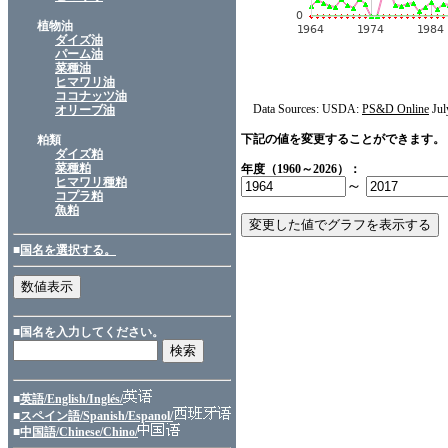
植物油
ダイズ油
パーム油
菜種油
ヒマワリ油
ココナッツ油
Data Sources: USDA:
PS&D Online
Jul
オリーブ油
下記の値を変更することができます。
粕類
ダイズ粕
菜種粕
年度（1960～2026）：
ヒマワリ種粕
～
コプラ粕
魚粕
■
国名を選択する。
■国名を入力してください。
■
英語/English/Inglés/
■
スペイン語/Spanish/Espanol/
■
中国語/Chinese/Chino/