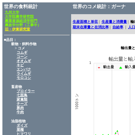
世界の食料統計
世界のコメ統計：ガーナ
九州大学
大学院農学研究院
農業資源経済学部門
生産面積と単収
|
生産量と消費量
|
輸
農政学分野（工事中）
期末在庫量と在消比率
|
自給率
|
人
旧・伊東研究室
■品目：
穀物・飼料作物
輸出量と
> コメ
コムギ
コーン
オオムギ
キビ
エンバク
ライムギ
モロコシ
畜産物
ブロイラー
七面鳥
家禽類
チーズ
豚肉
牛肉
油脂植物
ダイズ
菜種
ヒマワリ