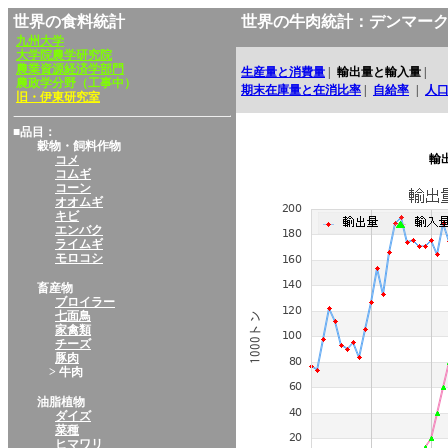
世界の食料統計
世界の牛肉統計：デンマー
九州大学
大学院農学研究院
農業資源経済学部門
生産量と消費量
|
輸出量と輸入量
|
農政学分野（工事中）
期末在庫量と在消比率
|
自給率
|
人
旧・伊東研究室
■品目：
穀物・飼料作物
輸
コメ
コムギ
コーン
オオムギ
キビ
エンバク
ライムギ
モロコシ
畜産物
ブロイラー
七面鳥
家禽類
チーズ
豚肉
> 牛肉
油脂植物
ダイズ
菜種
ヒマワリ