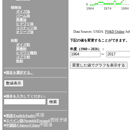
植物油
ダイズ油
パーム油
菜種油
ヒマワリ油
ココナッツ油
Data Sources: USDA:
PS&D Online
Jul
オリーブ油
下記の値を変更することができます。
粕類
ダイズ粕
菜種粕
年度（1960～2026）：
ヒマワリ種粕
～
コプラ粕
魚粕
■
国名を選択する。
■国名を入力してください。
■
英語/English/Inglés/
■
スペイン語/Spanish/Espanol/
■
中国語/Chinese/Chino/