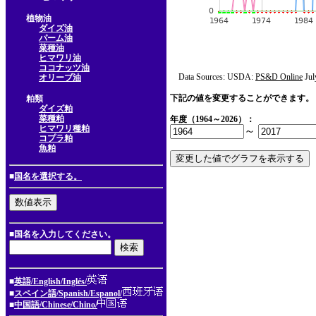
植物油
ダイズ油
パーム油
菜種油
ヒマワリ油
ココナッツ油
Data Sources: USDA:
PS&D Online
Jul
オリーブ油
下記の値を変更することができます。
粕類
ダイズ粕
菜種粕
年度（1964～2026）：
ヒマワリ種粕
～
コプラ粕
魚粕
■
国名を選択する。
■国名を入力してください。
■
英語/English/Inglés/
■
スペイン語/Spanish/Espanol/
■
中国語/Chinese/Chino/