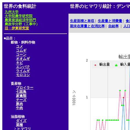
世界の食料統計
世界のヒマワリ統計：デン
九州大学
大学院農学研究院
農業資源経済学部門
生産面積と単収
|
生産量と消費量
|
食
農政学分野（工事中）
期末在庫量と在消比率
|
自給率
|
人
旧・伊東研究室
■品目：
穀物・飼料作物
コメ
コムギ
コーン
オオムギ
キビ
エンバク
ライムギ
モロコシ
畜産物
ブロイラー
七面鳥
家禽類
チーズ
豚肉
牛肉
油脂植物
ダイズ
菜種
> ヒマワリ