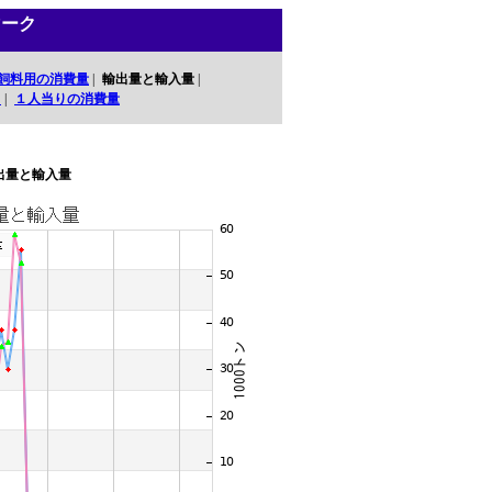
マーク
飼料用の消費量
|
輸出量と輸入量
|
口
|
１人当りの消費量
出量と輸入量