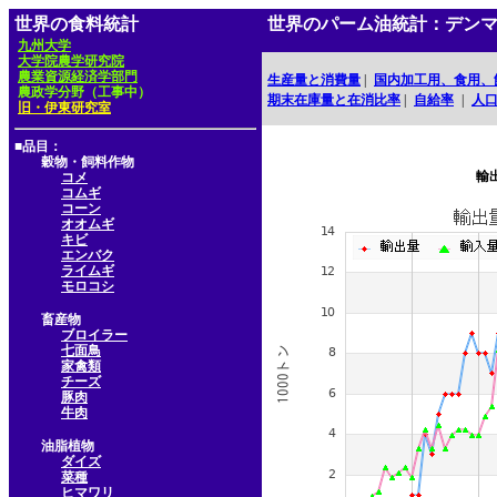
世界の食料統計
世界のパーム油統計：デン
九州大学
大学院農学研究院
農業資源経済学部門
生産量と消費量
|
国内加工用、食用、
農政学分野（工事中）
期末在庫量と在消比率
|
自給率
|
人
旧・伊東研究室
■品目：
穀物・飼料作物
輸
コメ
コムギ
コーン
オオムギ
キビ
エンバク
ライムギ
モロコシ
畜産物
ブロイラー
七面鳥
家禽類
チーズ
豚肉
牛肉
油脂植物
ダイズ
菜種
ヒマワリ