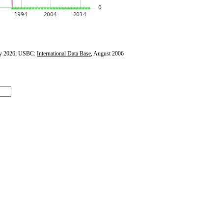
y 2026; USBC:
International Data Base
, August 2006