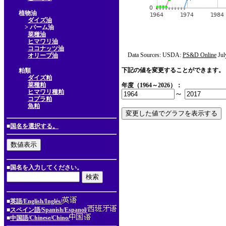
植物油
ダイズ油
> パーム油
菜種油
ヒマワリ油
ココナッツ油
Data Sources: USDA:
PS&D Online
Jul
オリーブ油
下記の値を変更することができます。
粕類
ダイズ粕
菜種粕
年度（1964～2026）：
ヒマワリ種粕
～
コプラ粕
魚粕
■
国名を選択する。
■国名を入力してください。
■
英語/English/Inglés/
■
スペイン語/Spanish/Espanol/
■
中国語/Chinese/Chino/