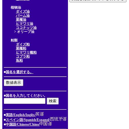
植物油
ダイズ油
パーム油
菜種油
ヒマワリ油
ココナッツ油
> オリーブ油
粕類
ダイズ粕
菜種粕
ヒマワリ種粕
コプラ粕
魚粕
■
国名を選択する。
■国名を入力してください。
■
英語/English/Inglés/
■
スペイン語/Spanish/Espanol/
■
中国語/Chinese/Chino/