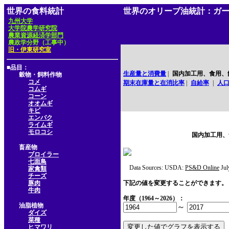
世界の食料統計
世界のオリーブ油統計：ガ
九州大学
大学院農学研究院
農業資源経済学部門
農政学分野（工事中）
旧・伊東研究室
■品目：
生産量と消費量
|
国内加工用、食用、
穀物・飼料作物
コメ
期末在庫量と在消比率
|
自給率
|
人
コムギ
コーン
オオムギ
キビ
エンバク
ライムギ
モロコシ
国内加工用、
畜産物
ブロイラー
七面鳥
Data Sources: USDA:
PS&D Online
Jul
家禽類
チーズ
豚肉
下記の値を変更することができます。
牛肉
年度（1964～2026）：
油脂植物
～
ダイズ
菜種
ヒマワリ