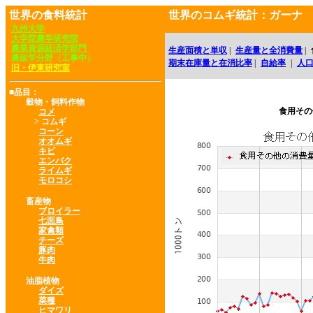
世界の食料統計
世界のコムギ統計：ガーナ
九州大学
大学院農学研究院
農業資源経済学部門
生産面積と単収
|
生産量と全消費量
|
農政学分野（工事中）
期末在庫量と在消比率
|
自給率
|
人
旧・伊東研究室
■品目：
穀物・飼料作物
食用その
コメ
> コムギ
コーン
オオムギ
キビ
エンバク
ライムギ
モロコシ
畜産物
ブロイラー
七面鳥
家禽類
チーズ
豚肉
牛肉
油脂植物
ダイズ
菜種
ヒマワリ