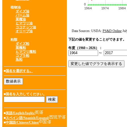
植物油
ダイズ油
パーム油
菜種油
ヒマワリ油
ココナッツ油
Data Sources: USDA:
PS&D Online
Jul
オリーブ油
下記の値を変更することができます。
粕類
ダイズ粕
菜種粕
年度（1960～2026）：
ヒマワリ種粕
～
コプラ粕
魚粕
■
国名を選択する。
■国名を入力してください。
■
英語/English/Inglés/
■
スペイン語/Spanish/Espanol/
■
中国語/Chinese/Chino/