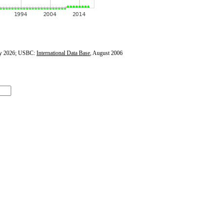
y 2026; USBC:
International Data Base
, August 2006