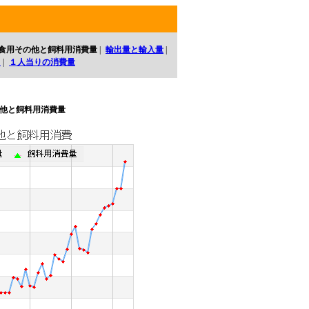
食用その他と飼料用消費量
|
輸出量と輸入量
|
口
|
１人当りの消費量
他と飼料用消費量