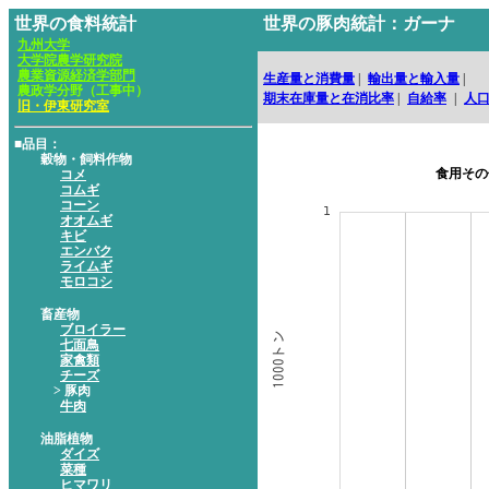
世界の食料統計
世界の豚肉統計：ガーナ
九州大学
大学院農学研究院
農業資源経済学部門
生産量と消費量
|
輸出量と輸入量
|
農政学分野（工事中）
期末在庫量と在消比率
|
自給率
|
人
旧・伊東研究室
■品目：
穀物・飼料作物
食用その
コメ
コムギ
コーン
オオムギ
キビ
エンバク
ライムギ
モロコシ
畜産物
ブロイラー
七面鳥
家禽類
チーズ
> 豚肉
牛肉
油脂植物
ダイズ
菜種
ヒマワリ