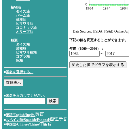
植物油
ダイズ油
パーム油
菜種油
ヒマワリ油
ココナッツ油
Data Sources: USDA:
PS&D Online
Jul
オリーブ油
下記の値を変更することができます。
粕類
ダイズ粕
菜種粕
年度（1960～2026）：
ヒマワリ種粕
～
コプラ粕
魚粕
■
国名を選択する。
■国名を入力してください。
■
英語/English/Inglés/
■
スペイン語/Spanish/Espanol/
■
中国語/Chinese/Chino/